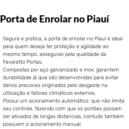
Portão de Garagem de
Enrolar em Rio das Ostras –
Porta de Enrolar no Piauí
RJ
Portão de Garagem de
Enrolar em Queimados – RJ
Segura e pratica, a porta de enrolar no Piauí é ideal
Portão de Garagem de
Enrolar em Petrópolis – RJ
para quem deseja ter proteção e agilidade ao
Portão de Garagem de
mesmo tempo, asseguras pela qualidade da
Enrolar em Paraty – RJ
Favaretto Portas.
Portão de Garagem de
Compostas por aço galvanizado e inox, garantem
Enrolar em Nova Iguaçu – RJ
durabilidade já que são desenvolvidas para evitar
Portão de Garagem de
danos precoces originados pelo desgaste na
Enrolar em Nova Friburgo –
utilização e fatores climáticos externos.
RJ
Possui um acionamento automático, que não limita
seu controle, fazendo com que os portões possam
ser ativados de longas distancias, contudo também
possuem o acionamento manual.