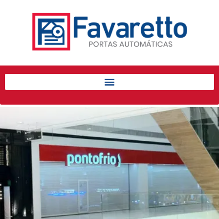
Início
Produtos
Porta de Enrolar Automática
Automatizadores
Acessórios Para Portas de
Enrolar
Pintura eletrostática
Portfólio
Contato