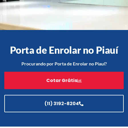
Acessórios
Automatização
Porta de Enrolar no Piauí
Procurando por Porta de Enrolar no Piauí?
Portão de Garagem de
Enrolar em Teresópolis – RJ
Portão de Garagem de
Cotar Grátis
Enrolar em São Pedro da
Aldeia – RJ
Portão de Garagem de
(11) 3192-8204
Enrolar em São João de
Meriti – RJ
Portão de Garagem de
Enrolar em São Gonçalo – RJ