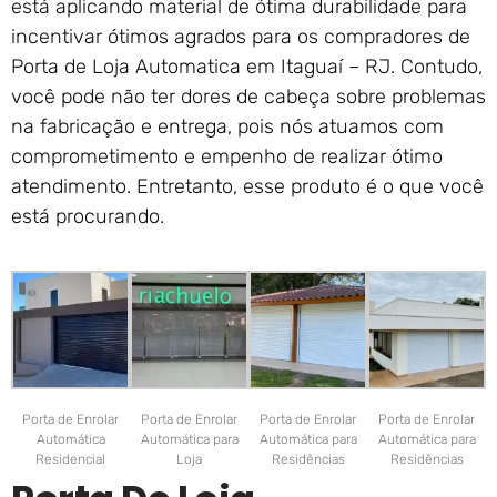
está aplicando material de ótima durabilidade para
incentivar ótimos agrados para os compradores de
Porta de Loja Automatica em Itaguaí – RJ. Contudo,
você pode não ter dores de cabeça sobre problemas
na fabricação e entrega, pois nós atuamos com
comprometimento e empenho de realizar ótimo
atendimento. Entretanto, esse produto é o que você
está procurando.
Porta de Enrolar
Porta de Enrolar
Porta de Enrolar
Porta de Enrolar
Automática
Automática para
Automática para
Automática para
Residencial
Loja
Residências
Residências