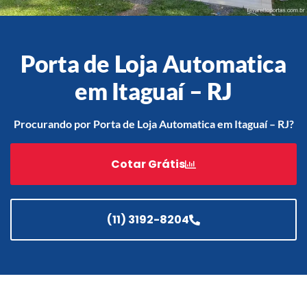
Porta de Loja Automatica
Acessórios
Automatização
em Itaguaí – RJ
Procurando por Porta de Loja Automatica em Itaguaí – RJ?
Portão de Garagem de
Cotar Grátis
Enrolar em Teresópolis – RJ
Portão de Garagem de
Enrolar em São Pedro da
Aldeia – RJ
(11) 3192-8204
Portão de Garagem de
Enrolar em São João de
Meriti – RJ
Portão de Garagem de
Enrolar em São Gonçalo – RJ