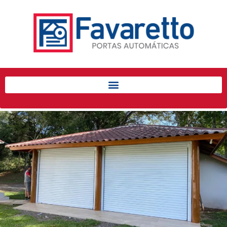
Início
Produtos
Porta de Enrolar Automática
Automatizadores
Acessórios Para Portas de
Enrolar
Pintura eletrostática
Portfólio
Contato