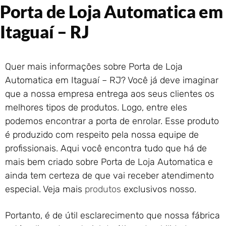
Porta de Loja Automatica em
Portão de Garagem de
Enrolar em Rio das Ostras –
Itaguaí – RJ
RJ
Portão de Garagem de
Enrolar em Queimados – RJ
Quer mais informações sobre Porta de Loja
Portão de Garagem de
Enrolar em Petrópolis – RJ
Automatica em Itaguaí – RJ? Você já deve imaginar
Portão de Garagem de
que a nossa empresa entrega aos seus clientes os
Enrolar em Paraty – RJ
melhores tipos de produtos. Logo, entre eles
Portão de Garagem de
podemos encontrar a porta de enrolar. Esse produto
Enrolar em Nova Iguaçu – RJ
é produzido com respeito pela nossa equipe de
Portão de Garagem de
profissionais. Aqui você encontra tudo que há de
Enrolar em Nova Friburgo –
mais bem criado sobre Porta de Loja Automatica e
RJ
ainda tem certeza de que vai receber atendimento
especial. Veja mais
produtos
exclusivos nosso.
Portanto, é de útil esclarecimento que nossa fábrica