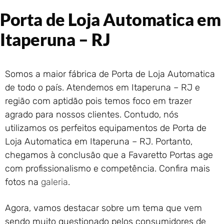
Portão de Garagem de
Porta de Loja Automatica em
Enrolar em Rio das Ostras –
RJ
Itaperuna – RJ
Portão de Garagem de
Enrolar em Queimados – RJ
Portão de Garagem de
Somos a maior fábrica de Porta de Loja Automatica
Enrolar em Petrópolis – RJ
de todo o país. Atendemos em Itaperuna – RJ e
Portão de Garagem de
região com aptidão pois temos foco em trazer
Enrolar em Paraty – RJ
agrado para nossos clientes. Contudo, nós
Portão de Garagem de
Enrolar em Nova Iguaçu – RJ
utilizamos os perfeitos equipamentos de Porta de
Portão de Garagem de
Loja Automatica em Itaperuna – RJ. Portanto,
Enrolar em Nova Friburgo –
chegamos à conclusão que a Favaretto Portas age
RJ
com profissionalismo e competência. Confira mais
fotos na
galeria
.
Agora, vamos destacar sobre um tema que vem
sendo muito questionado pelos consumidores de