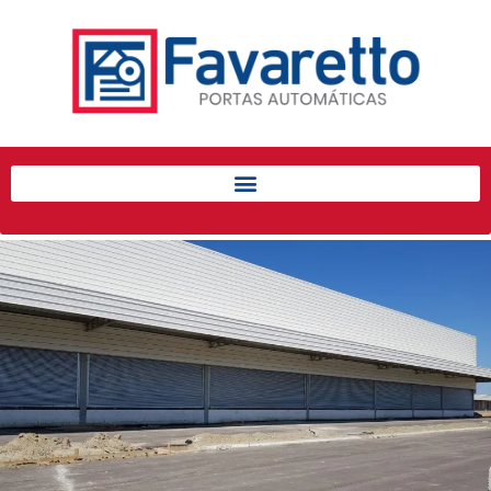
Início
Produtos
Porta de Enrolar Automática
Automatizadores
Acessórios Para Portas de
Enrolar
Pintura eletrostática
Portfólio
Contato