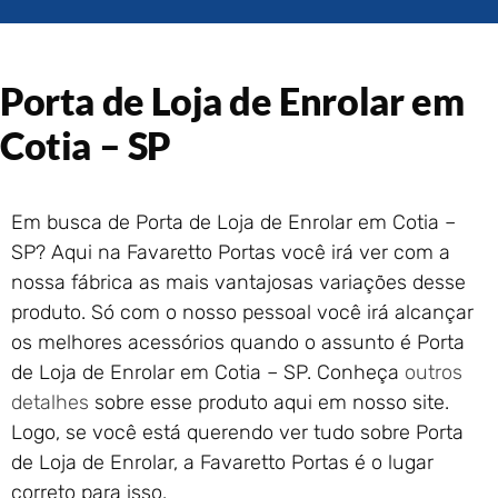
Portão de Garagem de
Enrolar em Rio das Ostras –
RJ
Porta de Loja de Enrolar em
Portão de Garagem de
Enrolar em Queimados – RJ
Cotia – SP
Portão de Garagem de
Enrolar em Petrópolis – RJ
Portão de Garagem de
Em busca de Porta de Loja de Enrolar em Cotia –
Enrolar em Paraty – RJ
SP? Aqui na Favaretto Portas você irá ver com a
Portão de Garagem de
Enrolar em Nova Iguaçu – RJ
nossa fábrica as mais vantajosas variações desse
Portão de Garagem de
produto. Só com o nosso pessoal você irá alcançar
Enrolar em Nova Friburgo –
os melhores acessórios quando o assunto é Porta
RJ
de Loja de Enrolar em Cotia – SP. Conheça
outros
detalhes
sobre esse produto aqui em nosso site.
Logo, se você está querendo ver tudo sobre Porta
de Loja de Enrolar, a Favaretto Portas é o lugar
correto para isso.