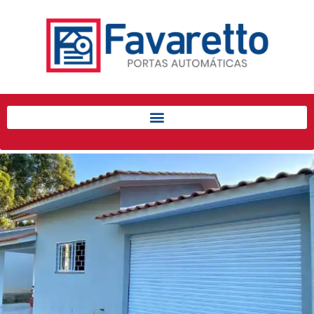
Início
Produtos
Porta de Enrolar Automática
Automatizadores
Acessórios Para Portas de
Enrolar
Pintura eletrostática
Portfólio
Contato