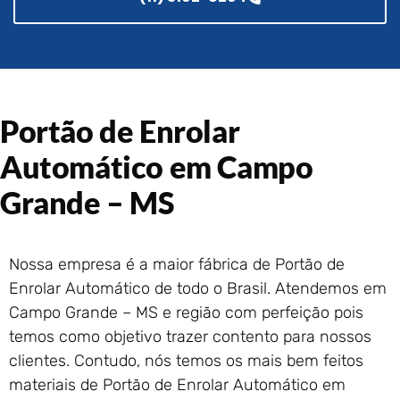
Portão de Garagem de
Enrolar em Rio das Ostras –
RJ
Portão de Garagem de
Enrolar em Queimados – RJ
Portão de Garagem de
Portão de Enrolar
Enrolar em Petrópolis – RJ
Automático em Campo
Portão de Garagem de
Enrolar em Paraty – RJ
Grande – MS
Portão de Garagem de
Enrolar em Nova Iguaçu – RJ
Portão de Garagem de
Nossa empresa é a maior fábrica de Portão de
Enrolar em Nova Friburgo –
Enrolar Automático de todo o Brasil. Atendemos em
RJ
Campo Grande – MS e região com perfeição pois
temos como objetivo trazer contento para nossos
clientes. Contudo, nós temos os mais bem feitos
materiais de Portão de Enrolar Automático em