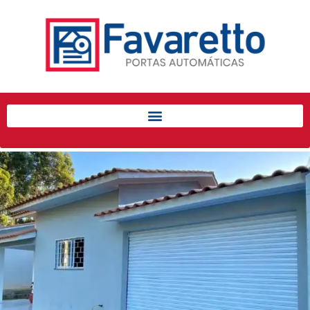
Início
Produtos
Porta de Enrolar Automática
Automatizadores
Acessórios Para Portas de
Enrolar
Pintura eletrostática
Portfólio
Contato