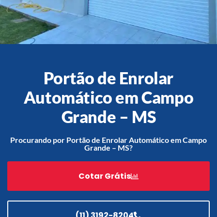
Acessórios
Automatização
Portão de Enrolar
Automático em Campo
Portão de Garagem de
Grande – MS
Enrolar em Teresópolis – RJ
Portão de Garagem de
Procurando por Portão de Enrolar Automático em Campo
Enrolar em São Pedro da
Grande – MS?
Aldeia – RJ
Portão de Garagem de
Cotar Grátis
Enrolar em São João de
Meriti – RJ
Portão de Garagem de
Enrolar em São Gonçalo – RJ
(11) 3192-8204