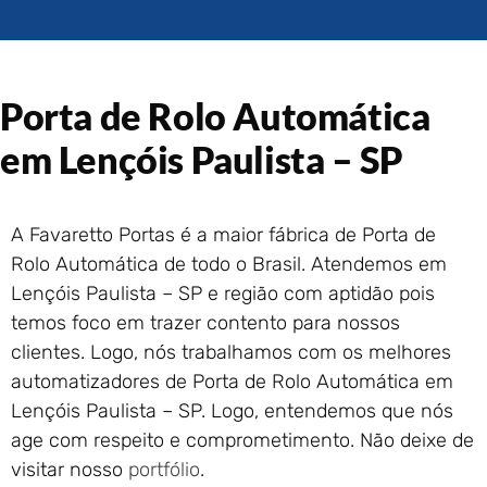
Portão de Garagem de
Enrolar em Rio das Ostras –
RJ
Portão de Garagem de
Porta de Rolo Automática
Enrolar em Queimados – RJ
Portão de Garagem de
em Lençóis Paulista – SP
Enrolar em Petrópolis – RJ
Portão de Garagem de
Enrolar em Paraty – RJ
A Favaretto Portas é a maior fábrica de Porta de
Portão de Garagem de
Rolo Automática de todo o Brasil. Atendemos em
Enrolar em Nova Iguaçu – RJ
Lençóis Paulista – SP e região com aptidão pois
Portão de Garagem de
temos foco em trazer contento para nossos
Enrolar em Nova Friburgo –
RJ
clientes. Logo, nós trabalhamos com os melhores
automatizadores de Porta de Rolo Automática em
Lençóis Paulista – SP. Logo, entendemos que nós
age com respeito e comprometimento. Não deixe de
visitar nosso
portfólio
.