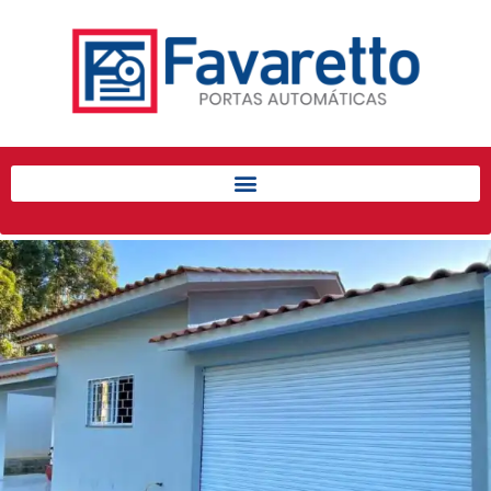
Início
Produtos
Porta de Enrolar Automática
Automatizadores
Acessórios Para Portas de
Enrolar
Pintura eletrostática
Portfólio
Contato