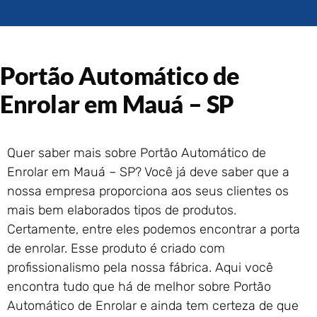
Portão de Garagem de
Enrolar em Rio das Ostras –
RJ
Portão de Garagem de
Portão Automático de
Enrolar em Queimados – RJ
Portão de Garagem de
Enrolar em Mauá – SP
Enrolar em Petrópolis – RJ
Portão de Garagem de
Enrolar em Paraty – RJ
Quer saber mais sobre Portão Automático de
Portão de Garagem de
Enrolar em Mauá – SP? Você já deve saber que a
Enrolar em Nova Iguaçu – RJ
nossa empresa proporciona aos seus clientes os
Portão de Garagem de
mais bem elaborados tipos de produtos.
Enrolar em Nova Friburgo –
RJ
Certamente, entre eles podemos encontrar a porta
de enrolar. Esse produto é criado com
profissionalismo pela nossa fábrica. Aqui você
encontra tudo que há de melhor sobre Portão
Automático de Enrolar e ainda tem certeza de que