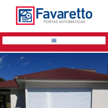
Início
Produtos
Porta de Enrolar Automática
Automatizadores
Acessórios Para Portas de
Enrolar
Pintura eletrostática
Portfólio
Contato