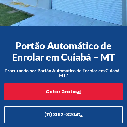
Acessórios
Automatização
Portão Automático de
Enrolar em Cuiabá – MT
Portão de Garagem de
Enrolar em Teresópolis – RJ
Procurando por Portão Automático de Enrolar em Cuiabá –
MT?
Portão de Garagem de
Enrolar em São Pedro da
Aldeia – RJ
Cotar Grátis
Portão de Garagem de
Enrolar em São João de
Meriti – RJ
(11) 3192-8204
Portão de Garagem de
Enrolar em São Gonçalo – RJ