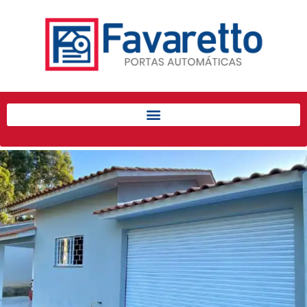
Início
Produtos
Porta de Enrolar Automática
Automatizadores
Acessórios Para Portas de
Enrolar
Pintura eletrostática
Portfólio
Contato