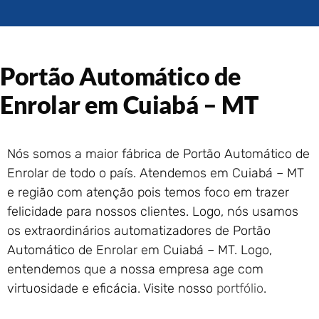
Portão de Garagem de
Enrolar em Rio das Ostras –
RJ
Portão de Garagem de
Portão Automático de
Enrolar em Queimados – RJ
Portão de Garagem de
Enrolar em Cuiabá – MT
Enrolar em Petrópolis – RJ
Portão de Garagem de
Enrolar em Paraty – RJ
Nós somos a maior fábrica de Portão Automático de
Portão de Garagem de
Enrolar de todo o país. Atendemos em Cuiabá – MT
Enrolar em Nova Iguaçu – RJ
e região com atenção pois temos foco em trazer
Portão de Garagem de
felicidade para nossos clientes. Logo, nós usamos
Enrolar em Nova Friburgo –
RJ
os extraordinários automatizadores de Portão
Automático de Enrolar em Cuiabá – MT. Logo,
entendemos que a nossa empresa age com
virtuosidade e eficácia. Visite nosso
portfólio
.