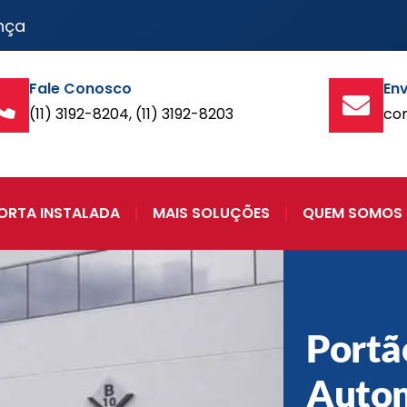
nça
Fale Conosco
Env
(11) 3192-8204, (11) 3192-8203
co
ORTA INSTALADA
MAIS SOLUÇÕES
QUEM SOMOS
Portã
Auto