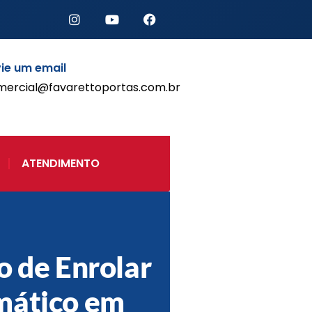
ie um email
mercial@favarettoportas.com.br
Início
Produtos
Porta de Enrolar Automática
ATENDIMENTO
Automatizadores
Acessórios Para Portas de
Enrolar
Pintura eletrostática
Portfólio
Contato
o de Enrolar
mático em