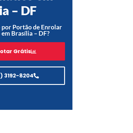
ia – DF
Acessórios
Automatização
por Portão de Enrolar
em Brasília – DF?
otar Grátis
Portão de Garagem de
Enrolar em Teresópolis – RJ
Portão de Garagem de
Enrolar em São Pedro da
1) 3192-8204
Aldeia – RJ
Portão de Garagem de
Enrolar em São João de
Meriti – RJ
Portão de Garagem de
Enrolar em São Gonçalo – RJ
Portão de Garagem de
Enrolar em Rio das Ostras –