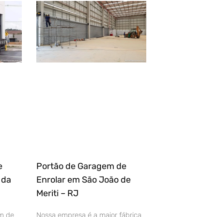
e
Portão de Garagem de
 da
Enrolar em São João de
Meriti – RJ
m de
Nossa empresa é a maior fábrica