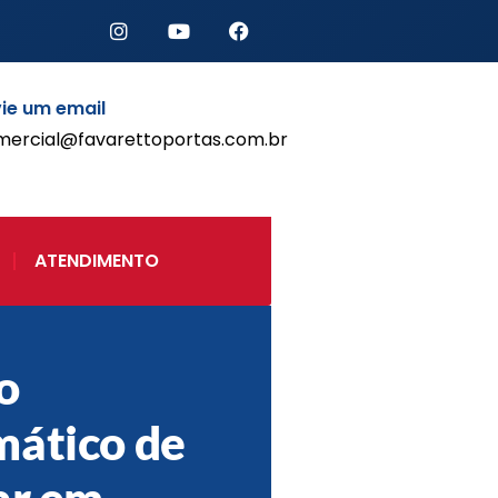
ie um email
mercial@favarettoportas.com.br
Início
Produtos
Porta de Enrolar Automática
ATENDIMENTO
Automatizadores
Acessórios Para Portas de
Enrolar
Pintura eletrostática
o
Portfólio
Contato
ático de
ar em