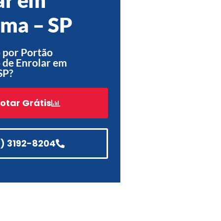
Acessórios
ma – SP
Automatização
 por Portão
 de Enrolar em
SP?
Portão de Garagem de
Enrolar em Teresópolis – RJ
otar Grátis
Portão de Garagem de
Enrolar em São Pedro da
Aldeia – RJ
1) 3192-8204
Portão de Garagem de
Enrolar em São João de
Meriti – RJ
Portão de Garagem de
Enrolar em São Gonçalo – RJ
Portão de Garagem de
Enrolar em Rio das Ostras –