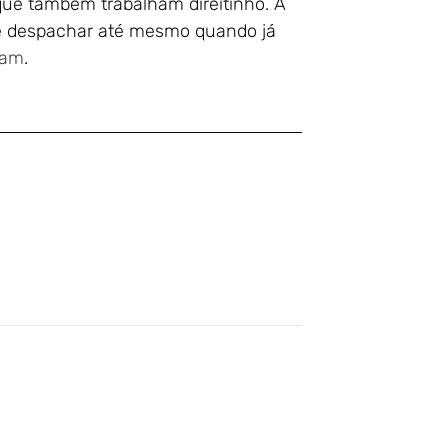
que também trabalham direitinho. A
 de despachar até mesmo quando já
ram
.