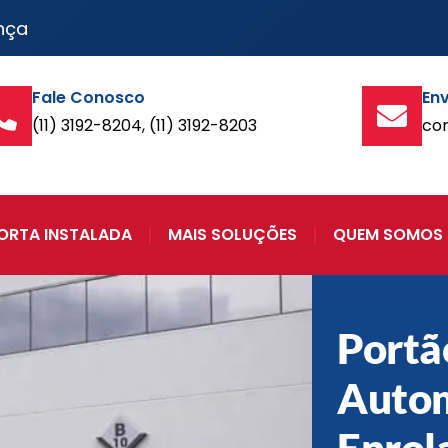
nça
Fale Conosco
Env
(11) 3192-8204, (11) 3192-8203
co
ORTA INSTALADA
MAIS SOLUÇÕES
QUEM SOMOS
Portã
Autom
Enrol