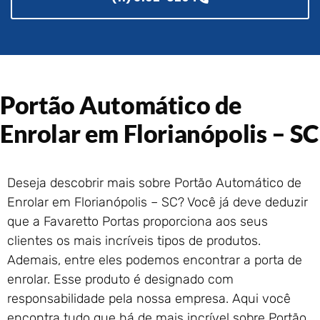
Portão de Garagem de
Enrolar em Rio das Ostras –
RJ
Portão de Garagem de
Enrolar em Queimados – RJ
Portão de Garagem de
Portão Automático de
Enrolar em Petrópolis – RJ
Enrolar em Florianópolis – SC
Portão de Garagem de
Enrolar em Paraty – RJ
Portão de Garagem de
Enrolar em Nova Iguaçu – RJ
Deseja descobrir mais sobre Portão Automático de
Enrolar em Florianópolis – SC? Você já deve deduzir
Portão de Garagem de
Enrolar em Nova Friburgo –
que a Favaretto Portas proporciona aos seus
RJ
clientes os mais incríveis tipos de produtos.
Ademais, entre eles podemos encontrar a porta de
enrolar. Esse produto é designado com
responsabilidade pela nossa empresa. Aqui você
encontra tudo que há de mais incrível sobre Portão