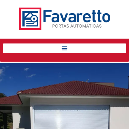
Início
Produtos
Porta de Enrolar Automática
Automatizadores
Acessórios Para Portas de
Enrolar
Pintura eletrostática
Portfólio
Contato