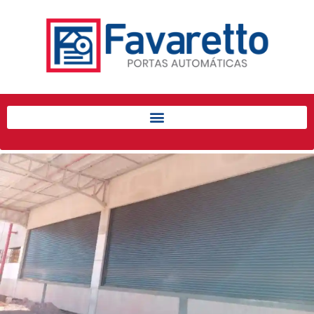
Início
Produtos
Porta de Enrolar Automática
Automatizadores
Acessórios Para Portas de
Enrolar
Pintura eletrostática
Portfólio
Contato