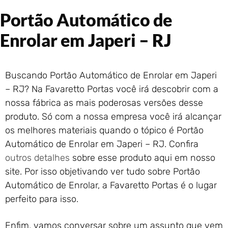
Portão de Garagem de
Portão Automático de
Enrolar em Rio das Ostras –
RJ
Enrolar em Japeri – RJ
Portão de Garagem de
Enrolar em Queimados – RJ
Portão de Garagem de
Buscando Portão Automático de Enrolar em Japeri
Enrolar em Petrópolis – RJ
– RJ? Na Favaretto Portas você irá descobrir com a
Portão de Garagem de
nossa fábrica as mais poderosas versões desse
Enrolar em Paraty – RJ
produto. Só com a nossa empresa você irá alcançar
Portão de Garagem de
Enrolar em Nova Iguaçu – RJ
os melhores materiais quando o tópico é Portão
Portão de Garagem de
Automático de Enrolar em Japeri – RJ. Confira
Enrolar em Nova Friburgo –
outros detalhes
sobre esse produto aqui em nosso
RJ
site. Por isso objetivando ver tudo sobre Portão
Automático de Enrolar, a Favaretto Portas é o lugar
perfeito para isso.
Enfim, vamos conversar sobre um assunto que vem