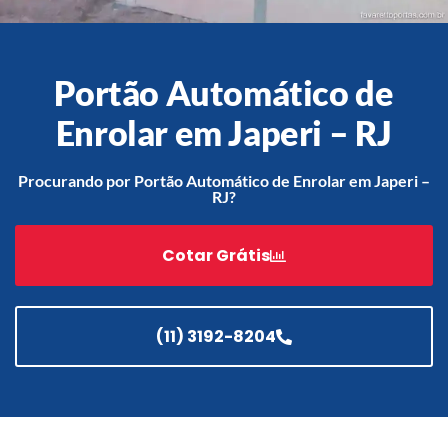
Portão Automático de
Acessórios
Automatização
Enrolar em Japeri – RJ
Procurando por Portão Automático de Enrolar em Japeri –
RJ?
Portão de Garagem de
Enrolar em Teresópolis – RJ
Cotar Grátis
Portão de Garagem de
Enrolar em São Pedro da
Aldeia – RJ
(11) 3192-8204
Portão de Garagem de
Enrolar em São João de
Meriti – RJ
Portão de Garagem de
Enrolar em São Gonçalo – RJ