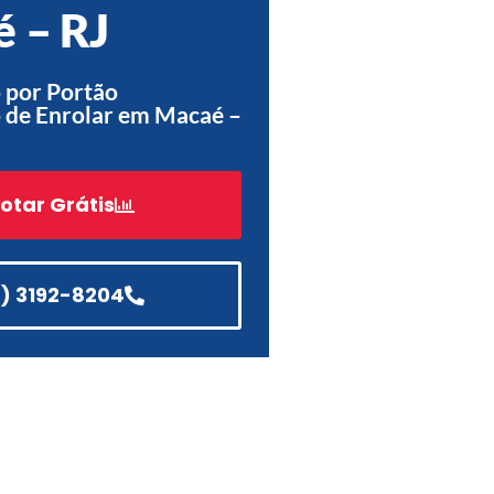
 – RJ
Acessórios
Automatização
 por Portão
 de Enrolar em Macaé –
Portão de Garagem de
otar Grátis
Enrolar em Teresópolis – RJ
Portão de Garagem de
Enrolar em São Pedro da
Aldeia – RJ
1) 3192-8204
Portão de Garagem de
Enrolar em São João de
Meriti – RJ
Portão de Garagem de
Enrolar em São Gonçalo – RJ
Portão de Garagem de
Enrolar em Rio das Ostras –