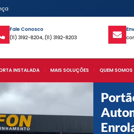
nça
Fale Conosco
Env
(11) 3192-8204, (11) 3192-8203
co
ORTA INSTALADA
MAIS SOLUÇÕES
QUEM SOMOS
Portã
Autom
Enrol