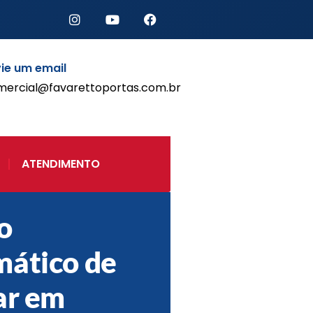
ie um email
mercial@favarettoportas.com.br
Início
Produtos
Porta de Enrolar Automática
ATENDIMENTO
Automatizadores
Acessórios Para Portas de
Enrolar
o
Pintura eletrostática
Portfólio
ático de
Contato
ar em