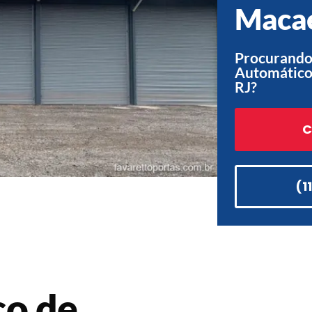
Macaé
Procurando
Automático
RJ?
C
(1
co de