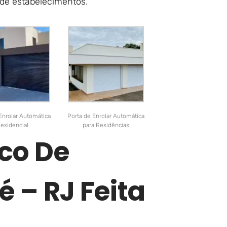
 de estabelecimentos.
Enrolar Automática
Porta de Enrolar Automática
esidencial
para Residências
co De
 – RJ Feita