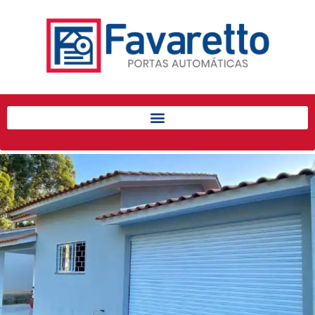
Início
Produtos
Porta de Enrolar Automática
Automatizadores
Acessórios Para Portas de
Enrolar
Pintura eletrostática
Portfólio
Contato