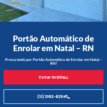
Acessórios
Automatização
Portão Automático de
Enrolar em Natal – RN
Portão de Garagem de
Enrolar em Teresópolis – RJ
Procurando por Portão Automático de Enrolar em Natal –
RN?
Portão de Garagem de
Enrolar em São Pedro da
Aldeia – RJ
Cotar Grátis
Portão de Garagem de
Enrolar em São João de
Meriti – RJ
(11) 3192-8204
Portão de Garagem de
Enrolar em São Gonçalo – RJ