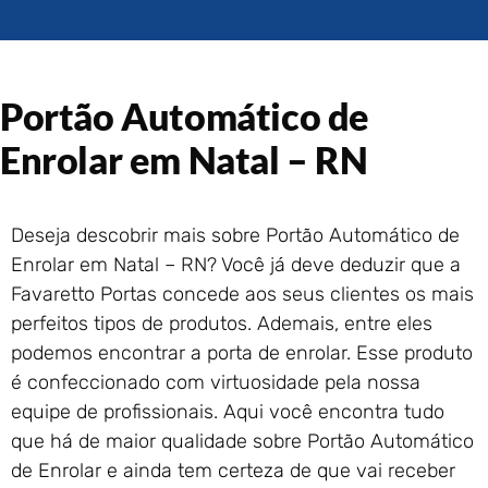
Portão de Garagem de
Enrolar em Rio das Ostras –
RJ
Portão de Garagem de
Portão Automático de
Enrolar em Queimados – RJ
Portão de Garagem de
Enrolar em Natal – RN
Enrolar em Petrópolis – RJ
Portão de Garagem de
Enrolar em Paraty – RJ
Deseja descobrir mais sobre Portão Automático de
Portão de Garagem de
Enrolar em Natal – RN? Você já deve deduzir que a
Enrolar em Nova Iguaçu – RJ
Favaretto Portas concede aos seus clientes os mais
Portão de Garagem de
perfeitos tipos de produtos. Ademais, entre eles
Enrolar em Nova Friburgo –
RJ
podemos encontrar a porta de enrolar. Esse produto
é confeccionado com virtuosidade pela nossa
equipe de profissionais. Aqui você encontra tudo
que há de maior qualidade sobre Portão Automático
de Enrolar e ainda tem certeza de que vai receber