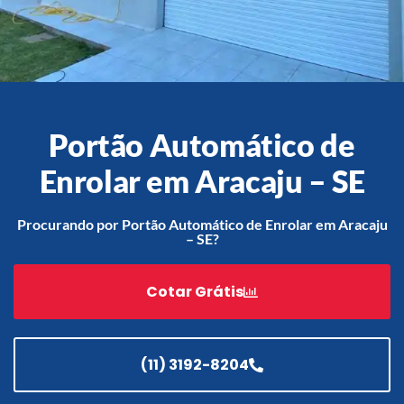
Acessórios
Automatização
Portão Automático de
Enrolar em Aracaju – SE
Portão de Garagem de
Enrolar em Teresópolis – RJ
Procurando por Portão Automático de Enrolar em Aracaju
– SE?
Portão de Garagem de
Enrolar em São Pedro da
Aldeia – RJ
Cotar Grátis
Portão de Garagem de
Enrolar em São João de
Meriti – RJ
(11) 3192-8204
Portão de Garagem de
Enrolar em São Gonçalo – RJ