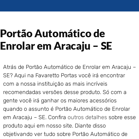
Portão de Garagem de
Enrolar em Rio das Ostras –
RJ
Portão de Garagem de
Portão Automático de
Enrolar em Queimados – RJ
Portão de Garagem de
Enrolar em Aracaju – SE
Enrolar em Petrópolis – RJ
Portão de Garagem de
Enrolar em Paraty – RJ
Atrás de Portão Automático de Enrolar em Aracaju –
Portão de Garagem de
SE? Aqui na Favaretto Portas você irá encontrar
Enrolar em Nova Iguaçu – RJ
com a nossa instituição as mais incríveis
Portão de Garagem de
recomendadas versões desse produto. Só com a
Enrolar em Nova Friburgo –
RJ
gente você irá ganhar os maiores acessórios
quando o assunto é Portão Automático de Enrolar
em Aracaju – SE. Confira
outros detalhes
sobre esse
produto aqui em nosso site. Diante disso
objetivando ver tudo sobre Portão Automático de