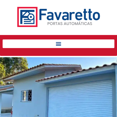
Início
Produtos
Porta de Enrolar Automática
Automatizadores
Acessórios Para Portas de
Enrolar
Pintura eletrostática
Portfólio
Contato