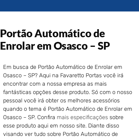
Portão de Garagem de
Enrolar em Rio das Ostras –
RJ
Portão de Garagem de
Portão Automático de
Enrolar em Queimados – RJ
Portão de Garagem de
Enrolar em Osasco – SP
Enrolar em Petrópolis – RJ
Portão de Garagem de
Enrolar em Paraty – RJ
Em busca de Portão Automático de Enrolar em
Portão de Garagem de
Osasco – SP? Aqui na Favaretto Portas você irá
Enrolar em Nova Iguaçu – RJ
encontrar com a nossa empresa as mais
Portão de Garagem de
fantásticas opções desse produto. Só com o nosso
Enrolar em Nova Friburgo –
RJ
pessoal você irá obter os melhores acessórios
quando o tema é Portão Automático de Enrolar em
Osasco – SP. Confira
mais especificações
sobre
esse produto aqui em nosso site. Diante disso
visando ver tudo sobre Portão Automático de