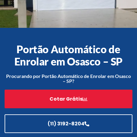
Acessórios
Automatização
Portão Automático de
Enrolar em Osasco – SP
Portão de Garagem de
Enrolar em Teresópolis – RJ
Procurando por Portão Automático de Enrolar em Osasco
– SP?
Portão de Garagem de
Enrolar em São Pedro da
Aldeia – RJ
Cotar Grátis
Portão de Garagem de
Enrolar em São João de
Meriti – RJ
(11) 3192-8204
Portão de Garagem de
Enrolar em São Gonçalo – RJ