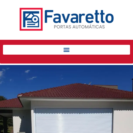
Início
Produtos
Porta de Enrolar Automática
Automatizadores
Acessórios Para Portas de
Enrolar
Pintura eletrostática
Portfólio
Contato