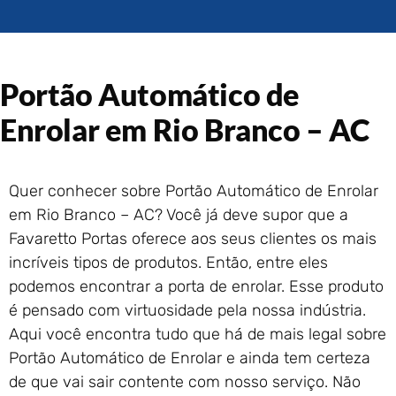
Portão de Garagem de
Enrolar em Rio das Ostras –
RJ
Portão de Garagem de
Portão Automático de
Enrolar em Queimados – RJ
Portão de Garagem de
Enrolar em Rio Branco – AC
Enrolar em Petrópolis – RJ
Portão de Garagem de
Enrolar em Paraty – RJ
Quer conhecer sobre Portão Automático de Enrolar
Portão de Garagem de
em Rio Branco – AC? Você já deve supor que a
Enrolar em Nova Iguaçu – RJ
Favaretto Portas oferece aos seus clientes os mais
Portão de Garagem de
incríveis tipos de produtos. Então, entre eles
Enrolar em Nova Friburgo –
RJ
podemos encontrar a porta de enrolar. Esse produto
é pensado com virtuosidade pela nossa indústria.
Aqui você encontra tudo que há de mais legal sobre
Portão Automático de Enrolar e ainda tem certeza
de que vai sair contente com nosso serviço. Não