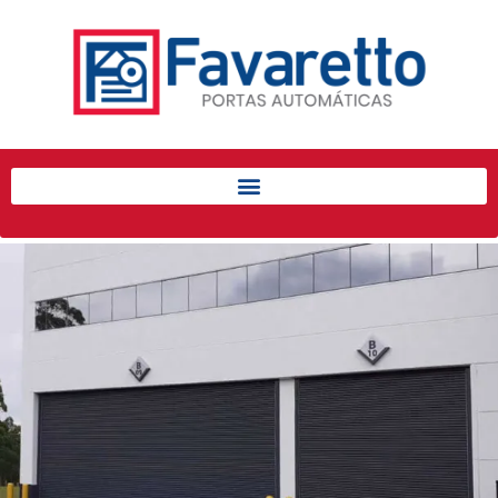
Início
Produtos
Porta de Enrolar Automática
Automatizadores
Acessórios Para Portas de
Enrolar
Pintura eletrostática
Portfólio
Contato