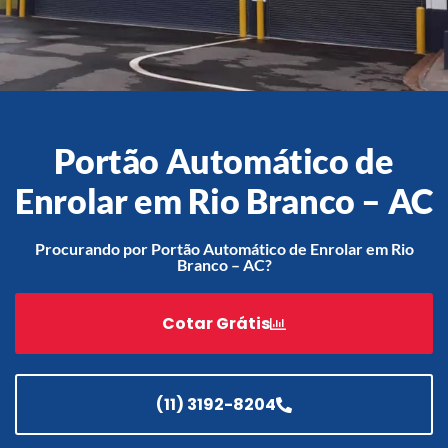
Acessórios
Automatização
Portão Automático de
Enrolar em Rio Branco – AC
Portão de Garagem de
Enrolar em Teresópolis – RJ
Procurando por Portão Automático de Enrolar em Rio
Branco – AC?
Portão de Garagem de
Enrolar em São Pedro da
Aldeia – RJ
Cotar Grátis
Portão de Garagem de
Enrolar em São João de
Meriti – RJ
(11) 3192-8204
Portão de Garagem de
Enrolar em São Gonçalo – RJ