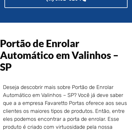
Portão de Garagem de
Enrolar em Rio das Ostras –
RJ
Portão de Garagem de
Enrolar em Queimados – RJ
Portão de Garagem de
Portão de Enrolar
Enrolar em Petrópolis – RJ
Automático em Valinhos –
Portão de Garagem de
Enrolar em Paraty – RJ
SP
Portão de Garagem de
Enrolar em Nova Iguaçu – RJ
Portão de Garagem de
Deseja descobrir mais sobre Portão de Enrolar
Enrolar em Nova Friburgo –
Automático em Valinhos – SP? Você já deve saber
RJ
que a a empresa Favaretto Portas oferece aos seus
clientes os maiores tipos de produtos. Então, entre
eles podemos encontrar a porta de enrolar. Esse
produto é criado com virtuosidade pela nossa