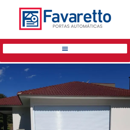
Início
Produtos
Porta de Enrolar Automática
Automatizadores
Acessórios Para Portas de
Enrolar
Pintura eletrostática
Portfólio
Contato