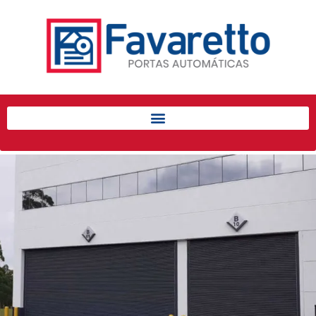
Início
Produtos
Porta de Enrolar Automática
Automatizadores
Acessórios Para Portas de
Enrolar
Pintura eletrostática
Portfólio
Contato