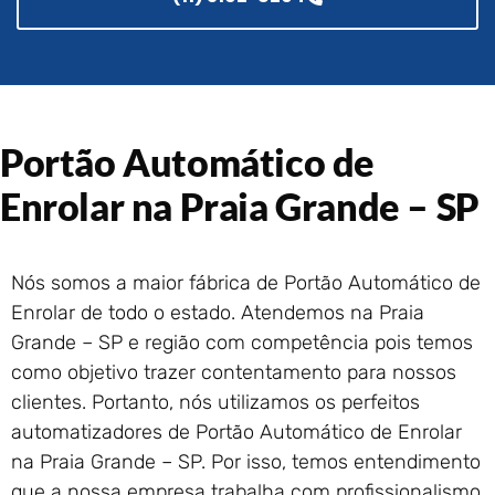
Portão de Garagem de
Enrolar em Rio das Ostras –
RJ
Portão de Garagem de
Enrolar em Queimados – RJ
Portão de Garagem de
Portão Automático de
Enrolar em Petrópolis – RJ
Enrolar na Praia Grande – SP
Portão de Garagem de
Enrolar em Paraty – RJ
Portão de Garagem de
Enrolar em Nova Iguaçu – RJ
Nós somos a maior fábrica de Portão Automático de
Portão de Garagem de
Enrolar de todo o estado. Atendemos na Praia
Enrolar em Nova Friburgo –
Grande – SP e região com competência pois temos
RJ
como objetivo trazer contentamento para nossos
clientes. Portanto, nós utilizamos os perfeitos
automatizadores de Portão Automático de Enrolar
na Praia Grande – SP. Por isso, temos entendimento
que a nossa empresa trabalha com profissionalismo