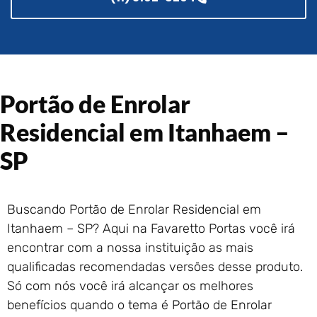
Portão de Garagem de
Enrolar em Rio das Ostras –
RJ
Portão de Garagem de
Enrolar em Queimados – RJ
Portão de Garagem de
Portão de Enrolar
Enrolar em Petrópolis – RJ
Residencial em Itanhaem –
Portão de Garagem de
Enrolar em Paraty – RJ
SP
Portão de Garagem de
Enrolar em Nova Iguaçu – RJ
Portão de Garagem de
Buscando Portão de Enrolar Residencial em
Enrolar em Nova Friburgo –
Itanhaem – SP? Aqui na Favaretto Portas você irá
RJ
encontrar com a nossa instituição as mais
qualificadas recomendadas versões desse produto.
Só com nós você irá alcançar os melhores
benefícios quando o tema é Portão de Enrolar