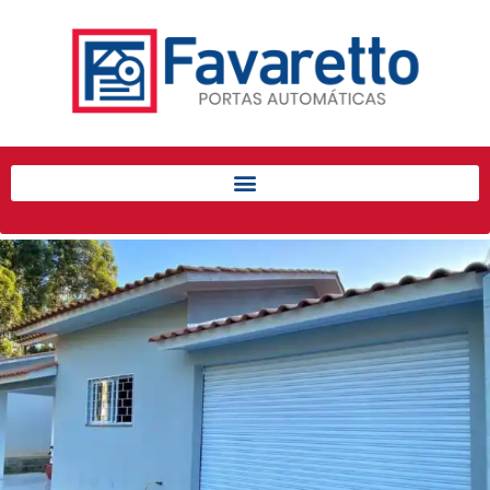
Início
Produtos
Porta de Enrolar Automática
Automatizadores
Acessórios Para Portas de
Enrolar
Pintura eletrostática
Portfólio
Contato