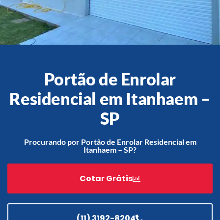
Acessórios
Automatização
Portão de Enrolar
Residencial em Itanhaem –
Portão de Garagem de
SP
Enrolar em Teresópolis – RJ
Portão de Garagem de
Procurando por Portão de Enrolar Residencial em
Enrolar em São Pedro da
Itanhaem – SP?
Aldeia – RJ
Portão de Garagem de
Cotar Grátis
Enrolar em São João de
Meriti – RJ
Portão de Garagem de
Enrolar em São Gonçalo – RJ
(11) 3192-8204