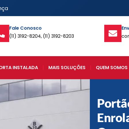
nça
Fale Conosco
Env
(11) 3192-8204, (11) 3192-8203
co
ORTA INSTALADA
MAIS SOLUÇÕES
QUEM SOMOS
Portã
Enrol