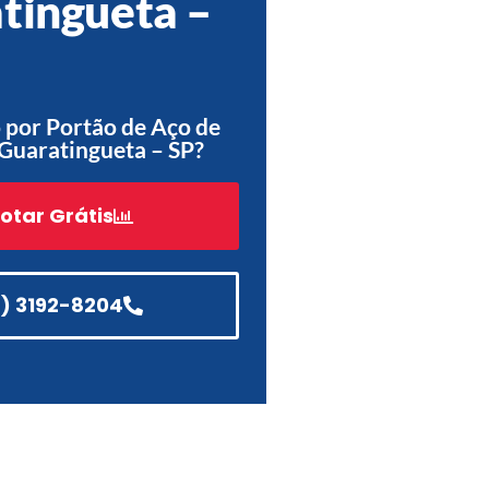
tingueta –
Acessórios
Automatização
 por Portão de Aço de
Guaratingueta – SP?
Portão de Garagem de
Enrolar em Teresópolis – RJ
otar Grátis
Portão de Garagem de
Enrolar em São Pedro da
Aldeia – RJ
1) 3192-8204
Portão de Garagem de
Enrolar em São João de
Meriti – RJ
Portão de Garagem de
Enrolar em São Gonçalo – RJ
Portão de Garagem de
Enrolar em Rio das Ostras –