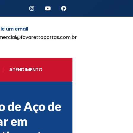
ie um email
mercial@favarettoportas.com.br
Início
Produtos
Porta de Enrolar Automática
ATENDIMENTO
Automatizadores
Acessórios Para Portas de
Enrolar
Pintura eletrostática
Portfólio
o de Aço de
Contato
ar em