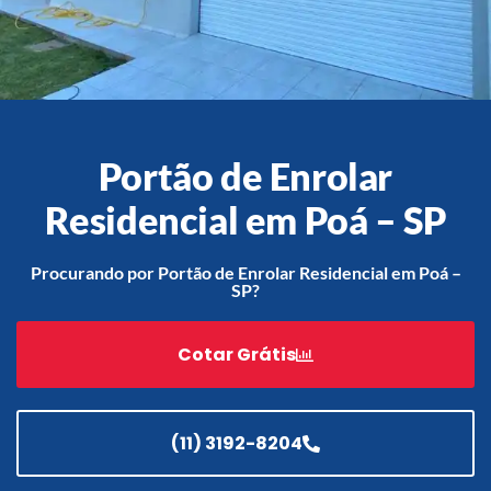
Acessórios
Automatização
Portão de Enrolar
Residencial em Poá – SP
Portão de Garagem de
Enrolar em Teresópolis – RJ
Procurando por Portão de Enrolar Residencial em Poá –
SP?
Portão de Garagem de
Enrolar em São Pedro da
Aldeia – RJ
Cotar Grátis
Portão de Garagem de
Enrolar em São João de
Meriti – RJ
(11) 3192-8204
Portão de Garagem de
Enrolar em São Gonçalo – RJ