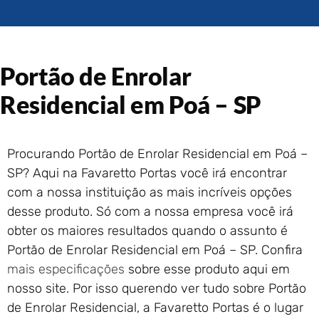
Portão de Garagem de
Enrolar em Rio das Ostras –
RJ
Portão de Garagem de
Portão de Enrolar
Enrolar em Queimados – RJ
Portão de Garagem de
Residencial em Poá – SP
Enrolar em Petrópolis – RJ
Portão de Garagem de
Enrolar em Paraty – RJ
Procurando Portão de Enrolar Residencial em Poá –
Portão de Garagem de
SP? Aqui na Favaretto Portas você irá encontrar
Enrolar em Nova Iguaçu – RJ
com a nossa instituição as mais incríveis opções
Portão de Garagem de
desse produto. Só com a nossa empresa você irá
Enrolar em Nova Friburgo –
RJ
obter os maiores resultados quando o assunto é
Portão de Enrolar Residencial em Poá – SP. Confira
mais especificações
sobre esse produto aqui em
nosso site. Por isso querendo ver tudo sobre Portão
de Enrolar Residencial, a Favaretto Portas é o lugar