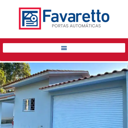
Início
Produtos
Porta de Enrolar Automática
Automatizadores
Acessórios Para Portas de
Enrolar
Pintura eletrostática
Portfólio
Contato