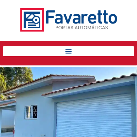
Início
Produtos
Porta de Enrolar Automática
Automatizadores
Acessórios Para Portas de
Enrolar
Pintura eletrostática
Portfólio
Contato