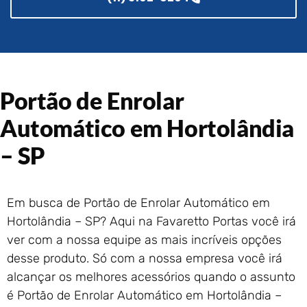
Portão de Garagem de
Enrolar em Rio das Ostras –
RJ
Portão de Garagem de
Enrolar em Queimados – RJ
Portão de Garagem de
Portão de Enrolar
Enrolar em Petrópolis – RJ
Automático em Hortolândia
Portão de Garagem de
Enrolar em Paraty – RJ
– SP
Portão de Garagem de
Enrolar em Nova Iguaçu – RJ
Portão de Garagem de
Em busca de Portão de Enrolar Automático em
Enrolar em Nova Friburgo –
Hortolândia – SP? Aqui na Favaretto Portas você irá
RJ
ver com a nossa equipe as mais incríveis opções
desse produto. Só com a nossa empresa você irá
alcançar os melhores acessórios quando o assunto
é Portão de Enrolar Automático em Hortolândia –