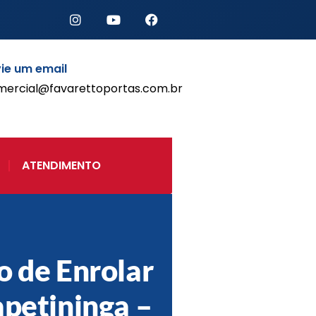
ie um email
mercial@favarettoportas.com.br
Início
Produtos
Porta de Enrolar Automática
ATENDIMENTO
Automatizadores
Acessórios Para Portas de
Enrolar
Pintura eletrostática
Portfólio
Contato
o de Enrolar
apetininga –