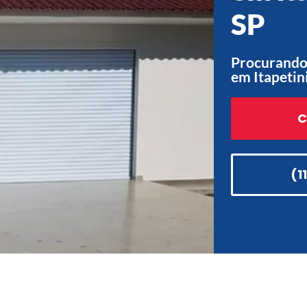
SP
Procurando 
em Itapetin
C
(1