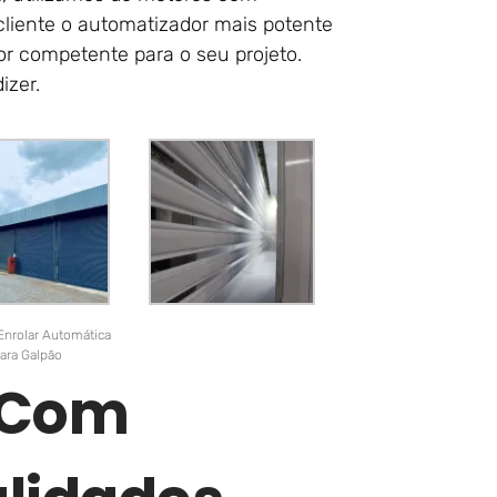
cliente o automatizador mais potente
or competente para o seu projeto.
izer.
Enrolar Automática
ara Galpão
r Com