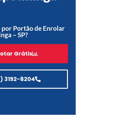
Acessórios
Automatização
por Portão de Enrolar
inga – SP?
otar Grátis
Portão de Garagem de
Enrolar em Teresópolis – RJ
Portão de Garagem de
Enrolar em São Pedro da
1) 3192-8204
Aldeia – RJ
Portão de Garagem de
Enrolar em São João de
Meriti – RJ
Portão de Garagem de
Enrolar em São Gonçalo – RJ
Portão de Garagem de
Enrolar em Rio das Ostras –