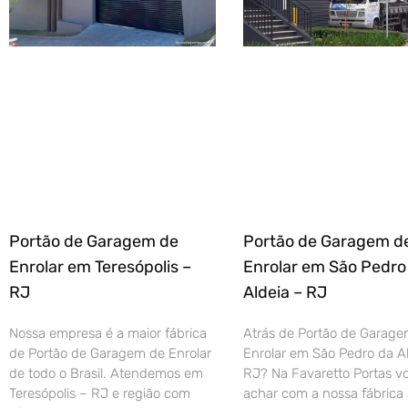
Portão de Garagem de
Portão de Garagem d
Enrolar em Teresópolis –
Enrolar em São Pedro
RJ
Aldeia – RJ
Nossa empresa é a maior fábrica
Atrás de Portão de Garage
de Portão de Garagem de Enrolar
Enrolar em São Pedro da Al
de todo o Brasil. Atendemos em
RJ? Na Favaretto Portas vo
Teresópolis – RJ e região com
achar com a nossa fábrica 