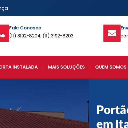
nça
Fale Conosco
Env
(11) 3192-8204, (11) 3192-8203
co
ORTA INSTALADA
MAIS SOLUÇÕES
QUEM SOMOS
Portã
em It