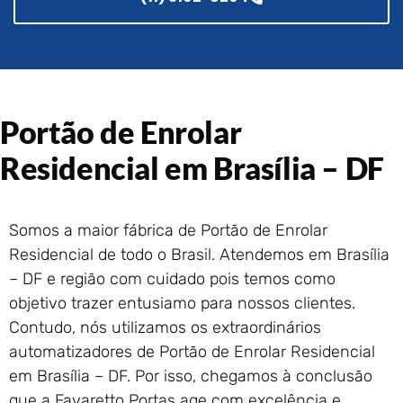
Portão de Garagem de
Enrolar em Rio das Ostras –
RJ
Portão de Garagem de
Enrolar em Queimados – RJ
Portão de Garagem de
Portão de Enrolar
Enrolar em Petrópolis – RJ
Residencial em Brasília – DF
Portão de Garagem de
Enrolar em Paraty – RJ
Portão de Garagem de
Enrolar em Nova Iguaçu – RJ
Somos a maior fábrica de Portão de Enrolar
Portão de Garagem de
Residencial de todo o Brasil. Atendemos em Brasília
Enrolar em Nova Friburgo –
– DF e região com cuidado pois temos como
RJ
objetivo trazer entusiamo para nossos clientes.
Contudo, nós utilizamos os extraordinários
automatizadores de Portão de Enrolar Residencial
em Brasília – DF. Por isso, chegamos à conclusão
que a Favaretto Portas age com excelência e