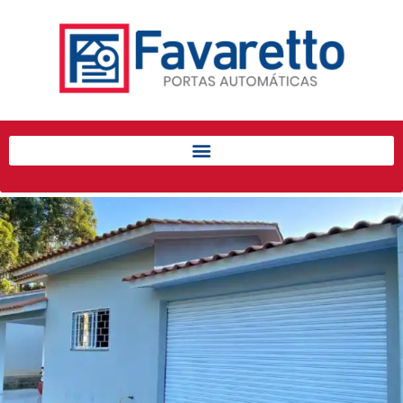
Início
Produtos
Porta de Enrolar Automática
Automatizadores
Acessórios Para Portas de
Enrolar
Pintura eletrostática
Portfólio
Contato