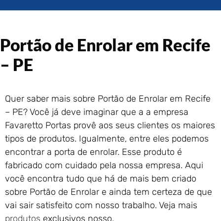
Portão de Garagem de
Enrolar em Rio das Ostras –
RJ
Portão de Garagem de
Portão de Enrolar em Recife
Enrolar em Queimados – RJ
– PE
Portão de Garagem de
Enrolar em Petrópolis – RJ
Portão de Garagem de
Enrolar em Paraty – RJ
Quer saber mais sobre Portão de Enrolar em Recife
– PE? Você já deve imaginar que a a empresa
Portão de Garagem de
Enrolar em Nova Iguaçu – RJ
Favaretto Portas provê aos seus clientes os maiores
Portão de Garagem de
tipos de produtos. Igualmente, entre eles podemos
Enrolar em Nova Friburgo –
encontrar a porta de enrolar. Esse produto é
RJ
fabricado com cuidado pela nossa empresa. Aqui
você encontra tudo que há de mais bem criado
sobre Portão de Enrolar e ainda tem certeza de que
vai sair satisfeito com nosso trabalho. Veja mais
produtos
exclusivos nosso.