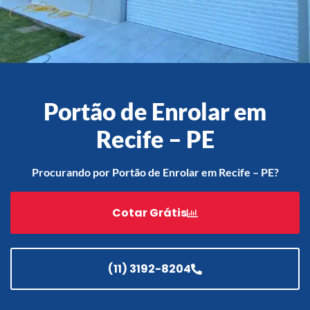
Acessórios
Automatização
Portão de Enrolar em
Recife – PE
Portão de Garagem de
Enrolar em Teresópolis – RJ
Procurando por Portão de Enrolar em Recife – PE?
Portão de Garagem de
Enrolar em São Pedro da
Cotar Grátis
Aldeia – RJ
Portão de Garagem de
Enrolar em São João de
Meriti – RJ
(11) 3192-8204
Portão de Garagem de
Enrolar em São Gonçalo – RJ