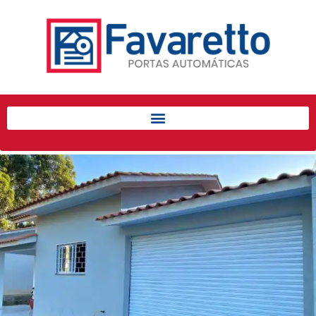
Início
Produtos
Porta de Enrolar Automática
Automatizadores
Acessórios Para Portas de
Enrolar
Pintura eletrostática
Portfólio
Contato