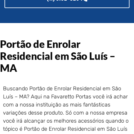
Portão de Garagem de
Enrolar em Rio das Ostras –
RJ
Portão de Garagem de
Enrolar em Queimados – RJ
Portão de Garagem de
Portão de Enrolar
Enrolar em Petrópolis – RJ
Residencial em São Luís –
Portão de Garagem de
Enrolar em Paraty – RJ
MA
Portão de Garagem de
Enrolar em Nova Iguaçu – RJ
Portão de Garagem de
Buscando Portão de Enrolar Residencial em São
Enrolar em Nova Friburgo –
Luís – MA? Aqui na Favaretto Portas você irá achar
RJ
com a nossa instituição as mais fantásticas
variações desse produto. Só com a nossa empresa
você irá alcançar os melhores acessórios quando o
tópico é Portão de Enrolar Residencial em São Luís