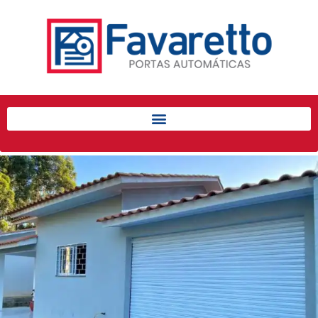
Início
Produtos
Porta de Enrolar Automática
Automatizadores
Acessórios Para Portas de
Enrolar
Pintura eletrostática
Portfólio
Contato