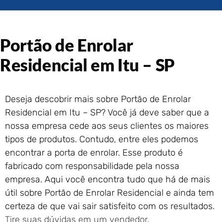
Portão de Garagem de
Enrolar em Rio das Ostras –
RJ
Portão de Enrolar
Portão de Garagem de
Enrolar em Queimados – RJ
Residencial em Itu – SP
Portão de Garagem de
Enrolar em Petrópolis – RJ
Portão de Garagem de
Deseja descobrir mais sobre Portão de Enrolar
Enrolar em Paraty – RJ
Residencial em Itu – SP? Você já deve saber que a
Portão de Garagem de
Enrolar em Nova Iguaçu – RJ
nossa empresa cede aos seus clientes os maiores
Portão de Garagem de
tipos de produtos. Contudo, entre eles podemos
Enrolar em Nova Friburgo –
encontrar a porta de enrolar. Esse produto é
RJ
fabricado com responsabilidade pela nossa
empresa. Aqui você encontra tudo que há de mais
útil sobre Portão de Enrolar Residencial e ainda tem
certeza de que vai sair satisfeito com os resultados.
Tire suas dúvidas em um vendedor
.