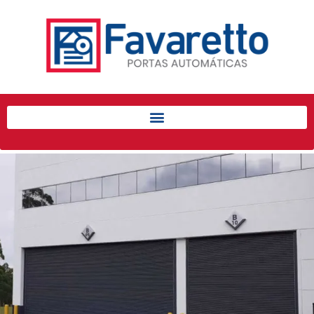
Início
Produtos
Porta de Enrolar Automática
Automatizadores
Acessórios Para Portas de
Enrolar
Pintura eletrostática
Portfólio
Contato