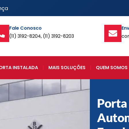
nça
Fale Conosco
Env
(11) 3192-8204, (11) 3192-8203
co
ORTA INSTALADA
MAIS SOLUÇÕES
QUEM SOMOS
Porta
Autom