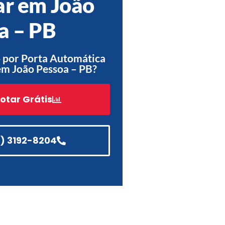
ar em João
Acessórios
a – PB
Automatização
 por Porta Automática
em João Pessoa – PB?
Portão de Garagem de
Enrolar em Teresópolis – RJ
otar Grátis
Portão de Garagem de
Enrolar em São Pedro da
Aldeia – RJ
1) 3192-8204
Portão de Garagem de
Enrolar em São João de
Meriti – RJ
Portão de Garagem de
Enrolar em São Gonçalo – RJ
Portão de Garagem de
Enrolar em Rio das Ostras –