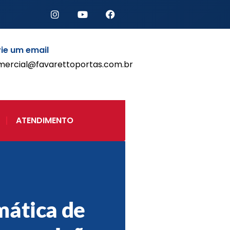
ie um email
mercial@favarettoportas.com.br
Início
Produtos
Porta de Enrolar Automática
ATENDIMENTO
Automatizadores
Acessórios Para Portas de
Enrolar
Pintura eletrostática
Portfólio
Contato
ática de