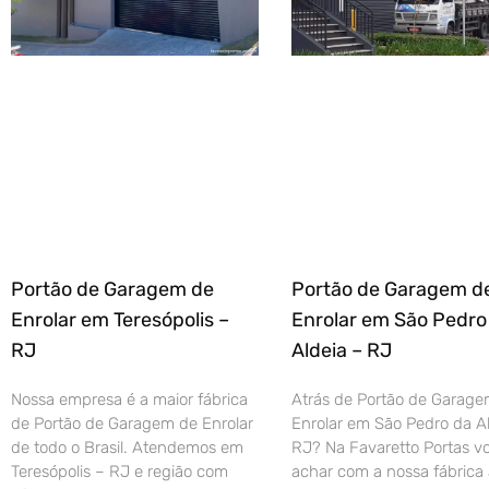
Portão de Garagem de
Portão de Garagem d
Enrolar em Teresópolis –
Enrolar em São Pedro
RJ
Aldeia – RJ
Nossa empresa é a maior fábrica
Atrás de Portão de Garage
de Portão de Garagem de Enrolar
Enrolar em São Pedro da Al
de todo o Brasil. Atendemos em
RJ? Na Favaretto Portas vo
Teresópolis – RJ e região com
achar com a nossa fábrica 