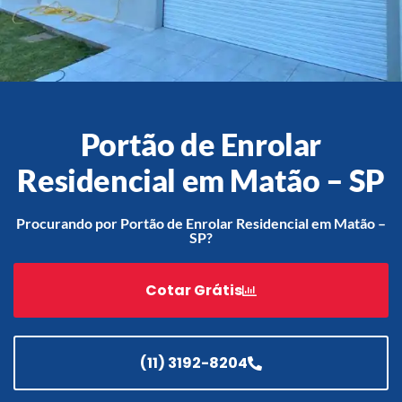
Acessórios
Automatização
Portão de Enrolar
Residencial em Matão – SP
Portão de Garagem de
Enrolar em Teresópolis – RJ
Procurando por Portão de Enrolar Residencial em Matão –
SP?
Portão de Garagem de
Enrolar em São Pedro da
Aldeia – RJ
Cotar Grátis
Portão de Garagem de
Enrolar em São João de
Meriti – RJ
(11) 3192-8204
Portão de Garagem de
Enrolar em São Gonçalo – RJ