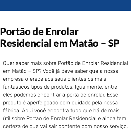
Portão de Garagem de
Enrolar em Rio das Ostras –
RJ
Portão de Garagem de
Portão de Enrolar
Enrolar em Queimados – RJ
Portão de Garagem de
Residencial em Matão – SP
Enrolar em Petrópolis – RJ
Portão de Garagem de
Enrolar em Paraty – RJ
Quer saber mais sobre Portão de Enrolar Residencial
Portão de Garagem de
em Matão – SP? Você já deve saber que a nossa
Enrolar em Nova Iguaçu – RJ
empresa oferece aos seus clientes os mais
Portão de Garagem de
fantásticos tipos de produtos. Igualmente, entre
Enrolar em Nova Friburgo –
RJ
eles podemos encontrar a porta de enrolar. Esse
produto é aperfeiçoado com cuidado pela nossa
fábrica. Aqui você encontra tudo que há de mais
útil sobre Portão de Enrolar Residencial e ainda tem
certeza de que vai sair contente com nosso serviço.