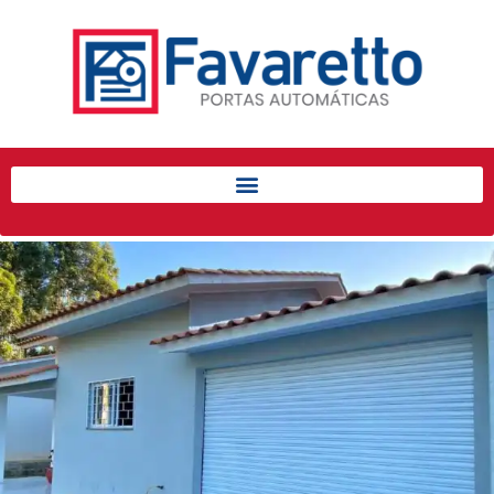
Início
Produtos
Porta de Enrolar Automática
Automatizadores
Acessórios Para Portas de
Enrolar
Pintura eletrostática
Portfólio
Contato