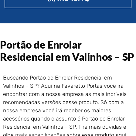
Portão de Garagem de
Enrolar em Rio das Ostras –
RJ
Portão de Garagem de
Enrolar em Queimados – RJ
Portão de Enrolar
Portão de Garagem de
Enrolar em Petrópolis – RJ
Residencial em Valinhos – SP
Portão de Garagem de
Enrolar em Paraty – RJ
Portão de Garagem de
Enrolar em Nova Iguaçu – RJ
Buscando Portão de Enrolar Residencial em
Valinhos – SP? Aqui na Favaretto Portas você irá
Portão de Garagem de
Enrolar em Nova Friburgo –
encontrar com a nossa empresa as mais incríveis
RJ
recomendadas versões desse produto. Só com a
nossa empresa você irá receber os maiores
acessórios quando o assunto é Portão de Enrolar
Residencial em Valinhos – SP. Tire mais dúvidas e
olhe
mais especificações
sobre esse produto aqui