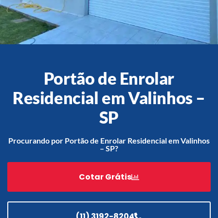
Acessórios
Automatização
Portão de Enrolar
Residencial em Valinhos –
Portão de Garagem de
SP
Enrolar em Teresópolis – RJ
Portão de Garagem de
Procurando por Portão de Enrolar Residencial em Valinhos
Enrolar em São Pedro da
– SP?
Aldeia – RJ
Portão de Garagem de
Cotar Grátis
Enrolar em São João de
Meriti – RJ
Portão de Garagem de
Enrolar em São Gonçalo – RJ
(11) 3192-8204