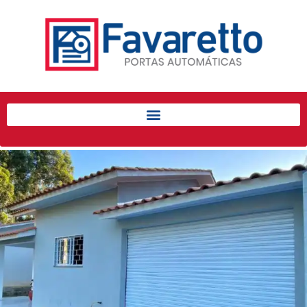
Início
Produtos
Porta de Enrolar Automática
Automatizadores
Acessórios Para Portas de
Enrolar
Pintura eletrostática
Portfólio
Contato