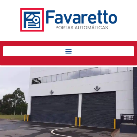
Início
Produtos
Porta de Enrolar Automática
Automatizadores
Acessórios Para Portas de
Enrolar
Pintura eletrostática
Portfólio
Contato