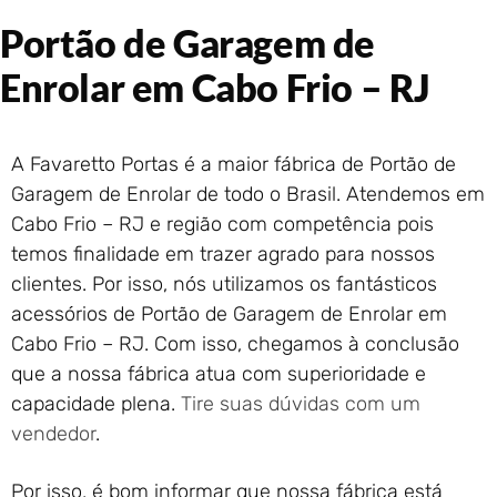
Portão de Garagem de
Portão de Garagem de
Enrolar em Rio das Ostras –
RJ
Enrolar em Cabo Frio – RJ
Portão de Garagem de
Enrolar em Queimados – RJ
Portão de Garagem de
A Favaretto Portas é a maior fábrica de Portão de
Enrolar em Petrópolis – RJ
Garagem de Enrolar de todo o Brasil. Atendemos em
Portão de Garagem de
Cabo Frio – RJ e região com competência pois
Enrolar em Paraty – RJ
temos finalidade em trazer agrado para nossos
Portão de Garagem de
Enrolar em Nova Iguaçu – RJ
clientes. Por isso, nós utilizamos os fantásticos
Portão de Garagem de
acessórios de Portão de Garagem de Enrolar em
Enrolar em Nova Friburgo –
Cabo Frio – RJ. Com isso, chegamos à conclusão
RJ
que a nossa fábrica atua com superioridade e
capacidade plena.
Tire suas dúvidas com um
vendedor
.
Por isso, é bom informar que nossa fábrica está