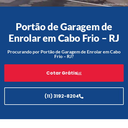
Portão de Garagem de
Acessórios
Automatização
Enrolar em Cabo Frio – RJ
Procurando por Portão de Garagem de Enrolar em Cabo
Frio – RJ?
Portão de Garagem de
Enrolar em Teresópolis – RJ
Cotar Grátis
Portão de Garagem de
Enrolar em São Pedro da
Aldeia – RJ
(11) 3192-8204
Portão de Garagem de
Enrolar em São João de
Meriti – RJ
Portão de Garagem de
Enrolar em São Gonçalo – RJ