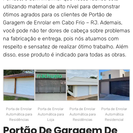
utilizando material de alto nível para demonstrar
ótimos agrados para os clientes de Portão de
Garagem de Enrolar em Cabo Frio – RJ. Ademais,
você pode não ter dores de cabeça sobre problemas
na fabricação e entrega, pois nós atuamos com
respeito e sensatez de realizar ótimo trabalho. Além
disso, esse produto é indicado para todas as obras.
Porta de Enrolar
Porta de Enrolar
Porta de Enrolar
Porta de Enrolar
Automática para
Automática para
Automática para
Automática
Residências
Loja
Residências
Residencial
Portão De Garagem De