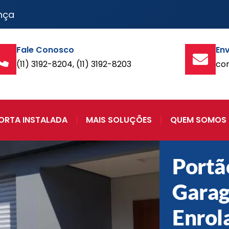
nça
Fale Conosco
Env
(11) 3192-8204, (11) 3192-8203
co
ORTA INSTALADA
MAIS SOLUÇÕES
QUEM SOMOS
Portã
Gara
Enrol