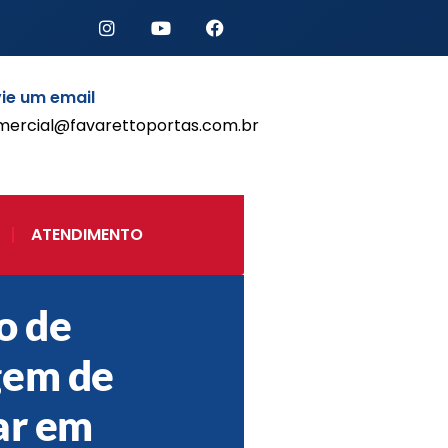
ie um email
mercial@favarettoportas.com.br
Início
Produtos
Porta de Enrolar Automática
ATENDIMENTO
Automatizadores
Acessórios Para Portas de
Enrolar
o de
Pintura eletrostática
Portfólio
gem de
Contato
ar em