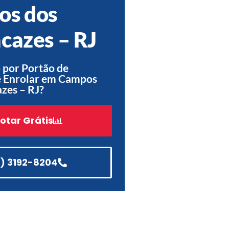
os dos
Acessórios
Automatização
cazes – RJ
 por Portão de
 Enrolar em Campos
zes – RJ?
Portão de Garagem de
Enrolar em Teresópolis – RJ
Portão de Garagem de
otar Grátis
Enrolar em São Pedro da
Aldeia – RJ
Portão de Garagem de
Enrolar em São João de
1) 3192-8204
Meriti – RJ
Portão de Garagem de
Enrolar em São Gonçalo – RJ
Portão de Garagem de
Enrolar em Rio das Ostras –