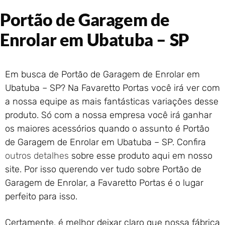
Portão de Garagem de
Portão de Garagem de
Enrolar em Rio das Ostras –
RJ
Enrolar em Ubatuba – SP
Portão de Garagem de
Enrolar em Queimados – RJ
Portão de Garagem de
Em busca de Portão de Garagem de Enrolar em
Enrolar em Petrópolis – RJ
Ubatuba – SP? Na Favaretto Portas você irá ver com
Portão de Garagem de
a nossa equipe as mais fantásticas variações desse
Enrolar em Paraty – RJ
produto. Só com a nossa empresa você irá ganhar
Portão de Garagem de
Enrolar em Nova Iguaçu – RJ
os maiores acessórios quando o assunto é Portão
Portão de Garagem de
de Garagem de Enrolar em Ubatuba – SP. Confira
Enrolar em Nova Friburgo –
outros detalhes
sobre esse produto aqui em nosso
RJ
site. Por isso querendo ver tudo sobre Portão de
Garagem de Enrolar, a Favaretto Portas é o lugar
perfeito para isso.
Certamente, é melhor deixar claro que nossa fábrica