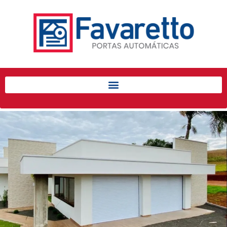
Início
Produtos
Porta de Enrolar Automática
Automatizadores
Acessórios Para Portas de
Enrolar
Pintura eletrostática
Portfólio
Contato