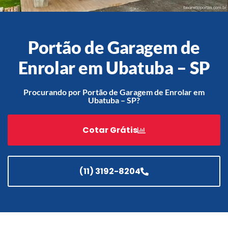
Portão de Garagem de
Acessórios
Automatização
Enrolar em Ubatuba – SP
Procurando por Portão de Garagem de Enrolar em
Ubatuba – SP?
Portão de Garagem de
Enrolar em Teresópolis – RJ
Cotar Grátis
Portão de Garagem de
Enrolar em São Pedro da
Aldeia – RJ
(11) 3192-8204
Portão de Garagem de
Enrolar em São João de
Meriti – RJ
Portão de Garagem de
Enrolar em São Gonçalo – RJ