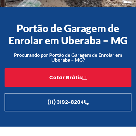
Portão de Garagem de
Acessórios
Automatização
Enrolar em Uberaba – MG
Procurando por Portão de Garagem de Enrolar em
Uberaba – MG?
Portão de Garagem de
Enrolar em Teresópolis – RJ
Cotar Grátis
Portão de Garagem de
Enrolar em São Pedro da
Aldeia – RJ
(11) 3192-8204
Portão de Garagem de
Enrolar em São João de
Meriti – RJ
Portão de Garagem de
Enrolar em São Gonçalo – RJ