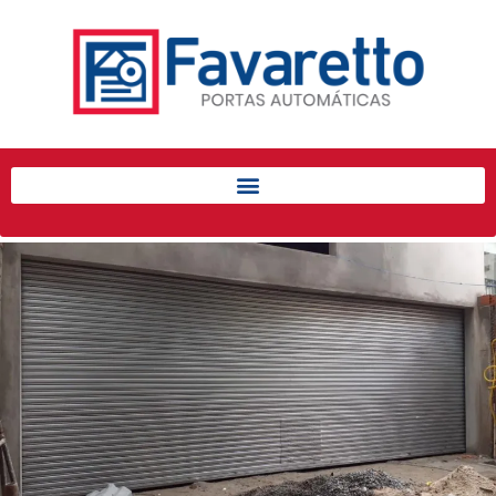
Início
Produtos
Porta de Enrolar Automática
Automatizadores
Acessórios Para Portas de
Enrolar
Pintura eletrostática
Portfólio
Contato