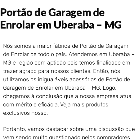
Portão de Garagem de
Portão de Garagem de
Enrolar em Rio das Ostras –
RJ
Enrolar em Uberaba – MG
Portão de Garagem de
Enrolar em Queimados – RJ
Portão de Garagem de
Nós somos a maior fábrica de Portão de Garagem
Enrolar em Petrópolis – RJ
de Enrolar de todo o país. Atendemos em Uberaba –
Portão de Garagem de
MG e região com aptidão pois temos finalidade em
Enrolar em Paraty – RJ
trazer agrado para nossos clientes. Então, nós
Portão de Garagem de
Enrolar em Nova Iguaçu – RJ
utilizamos os inigualáveis acessórios de Portão de
Garagem de Enrolar em Uberaba – MG. Logo,
Portão de Garagem de
Enrolar em Nova Friburgo –
chegamos à conclusão que a nossa empresa atua
RJ
com mérito e eficácia. Veja mais
produtos
exclusivos nosso.
Portanto, vamos destacar sobre uma discussão que
vem sendo muito questionado pelos compradores