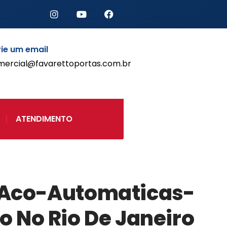
Início
ie um email
Produtos
mercial@favarettoportas.com.br
Porta de Enrolar Automática
Automatizadores
Acessórios Para Portas de
Enrolar
ATENDIMENTO
Pintura eletrostática
Portfólio
Contato
-Aco-Automaticas-
ço No Rio De Janeiro
Acessórios
Automatização