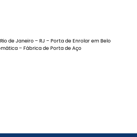
Portão de Garagem de
Enrolar em Petrópolis – RJ
Portão de Garagem de
Enrolar em Paraty – RJ
Portão de Garagem de
o de Janeiro – RJ – Porta de Enrolar em Belo
Enrolar em Nova Iguaçu – RJ
omática – Fábrica de Porta de Aço
Portão de Garagem de
Enrolar em Nova Friburgo –
RJ