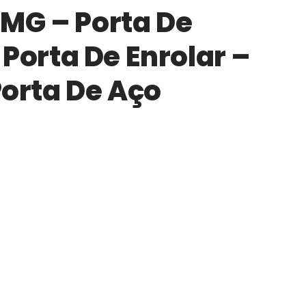
 MG – Porta De
Porta De Enrolar –
Portão de Garagem de
Porta De Aço
Enrolar em Teresópolis – RJ
Portão de Garagem de
Enrolar em São Pedro da
Aldeia – RJ
Portão de Garagem de
Enrolar em São João de
Meriti – RJ
Portão de Garagem de
Enrolar em São Gonçalo – RJ
Portão de Garagem de
Enrolar em Rio das Ostras –
RJ
Portão de Garagem de
Enrolar em Queimados – RJ