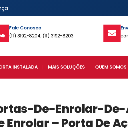
nça
Fale Conosco
Env
(11) 3192-8204, (11) 3192-8203
co
ORTA INSTALADA
MAIS SOLUÇÕES
QUEM SOMOS
ortas-De-Enrolar-De
e Enrolar – Porta De A