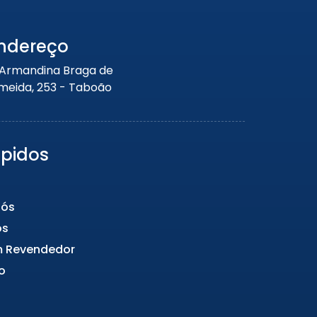
ndereço
 Armandina Braga de
meida, 253 - Taboão
ápidos
Nós
os
m Revendedor
o