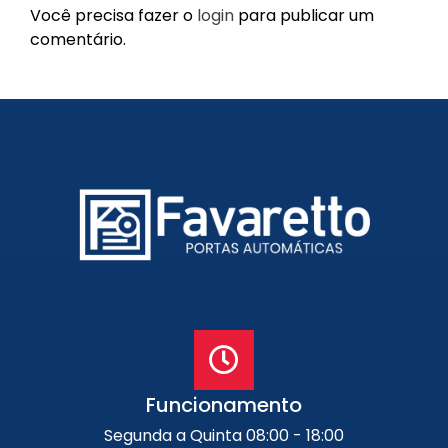
Você precisa fazer o
login
para publicar um
Portão de Garagem de
comentário.
Enrolar em Petrópolis – RJ
Portão de Garagem de
Enrolar em Paraty – RJ
Portão de Garagem de
Enrolar em Nova Iguaçu – RJ
Portão de Garagem de
Enrolar em Nova Friburgo –
RJ
Funcionamento
Segunda a Quinta 08:00 - 18:00