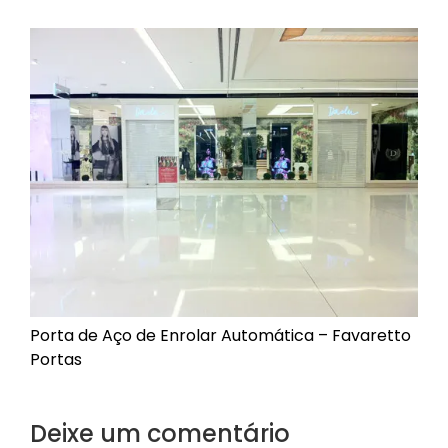
Automatização
Portão de Garagem de
Enrolar em Teresópolis – RJ
Portão de Garagem de
Enrolar em São Pedro da
Aldeia – RJ
Portão de Garagem de
Enrolar em São João de
Meriti – RJ
Portão de Garagem de
Enrolar em São Gonçalo – RJ
Porta de Aço de Enrolar Automática – Favaretto
Portão de Garagem de
Portas
Enrolar em Rio das Ostras –
RJ
Portão de Garagem de
Deixe um comentário
Enrolar em Queimados – RJ