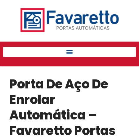
Início
Produtos
Porta de Enrolar Automática
Automatizadores
Acessórios Para Portas de
Enrolar
Porta De Aço De
Pintura eletrostática
Portfólio
Enrolar
Contato
Automática –
Favaretto Portas
Acessórios