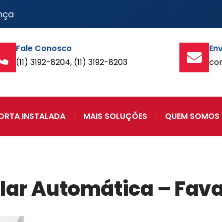
nça
Fale Conosco
Env
(11) 3192-8204, (11) 3192-8203
co
ORTA INSTALADA
MAIS SOLUÇÕES
QUEM SOMOS
olar Automática – Fava