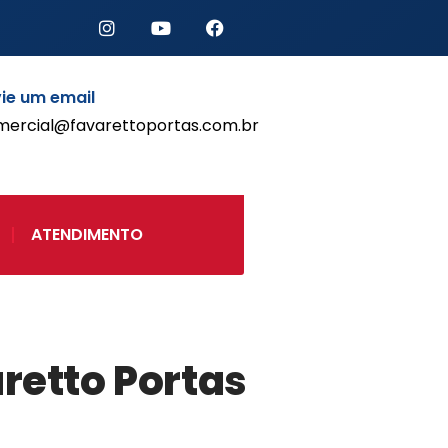
Início
ie um email
Produtos
mercial@favarettoportas.com.br
Porta de Enrolar Automática
Automatizadores
Acessórios Para Portas de
Enrolar
ATENDIMENTO
Pintura eletrostática
Portfólio
Contato
retto Portas
Acessórios
Automatização