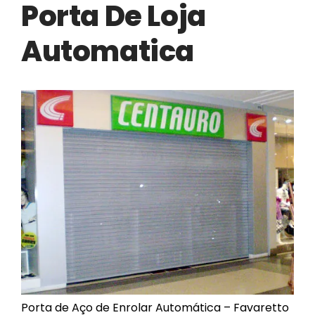
Porta De Loja
Automatização
Automatica
Portão de Garagem de
Enrolar em Teresópolis – RJ
Portão de Garagem de
Enrolar em São Pedro da
Aldeia – RJ
Portão de Garagem de
Enrolar em São João de
Meriti – RJ
Portão de Garagem de
Enrolar em São Gonçalo – RJ
Portão de Garagem de
Enrolar em Rio das Ostras –
RJ
Portão de Garagem de
Porta de Aço de Enrolar Automática – Favaretto
Enrolar em Queimados – RJ