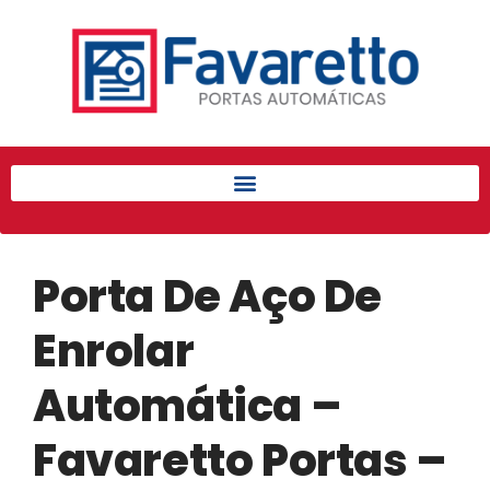
Início
Produtos
Porta de Enrolar Automática
Automatizadores
Acessórios Para Portas de
Enrolar
Porta De Aço De
Pintura eletrostática
Portfólio
Enrolar
Contato
Automática –
Favaretto Portas –
Acessórios