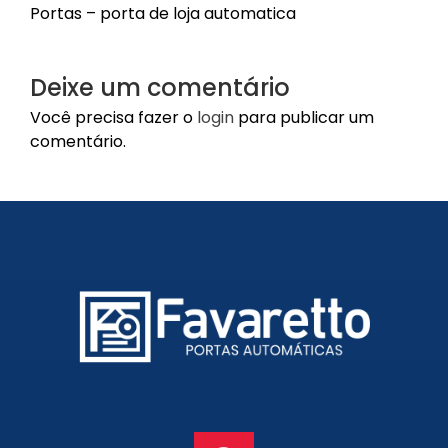
Portas – porta de loja automatica
Portão de Garagem de
Enrolar em Petrópolis – RJ
Portão de Garagem de
Deixe um comentário
Enrolar em Paraty – RJ
Você precisa fazer o
login
para publicar um
Portão de Garagem de
comentário.
Enrolar em Nova Iguaçu – RJ
Portão de Garagem de
Enrolar em Nova Friburgo –
RJ